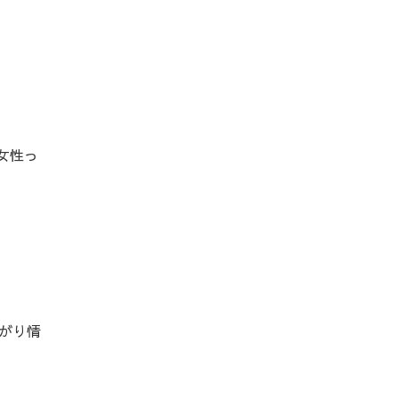
女性っ
がり情