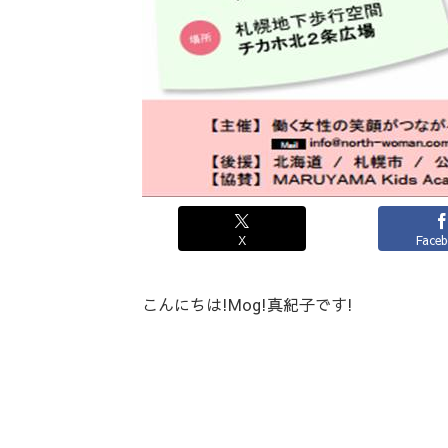
X
Face
こんにちは!Mog!真紀子です!