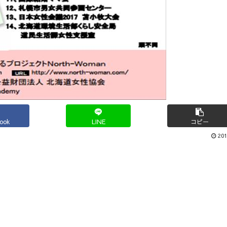
book
LINE
コピー
201