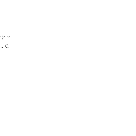
されて
った