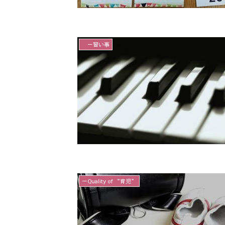
－習い事
－Quality of “育児”