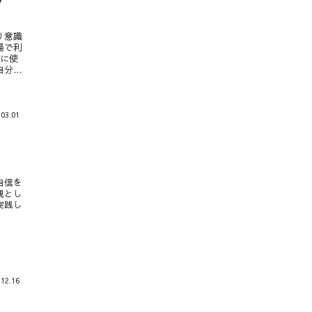
り意識
場で利
めに使
自分ら
持つこ
.03.01
自信を
親とし
実践し
.12.16