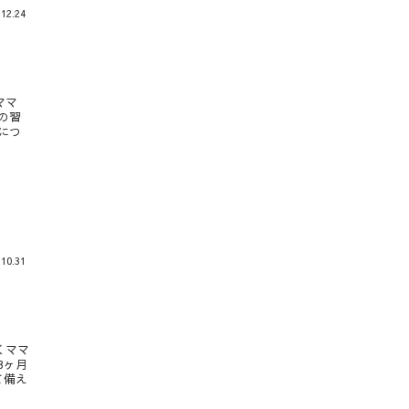
.12.24
ママ
の習
につ
.10.31
くママ
3ヶ月
て備え