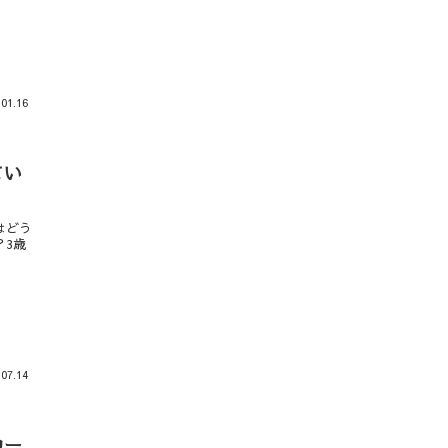
.01.16
てい
はどう
？3歳
.07.14
カー