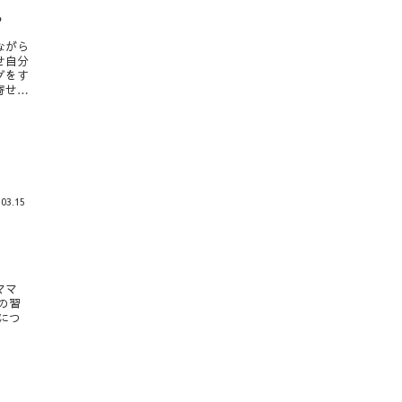
？
ながら
せ自分
グをす
寄せる
.03.15
ママ
の習
につ