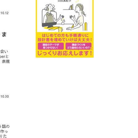
.10.12
りま
お会い
erと
、表現
.10.30
う話の
を作っ
りた