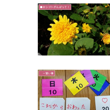
■おシゴトがんばって！
－習い事