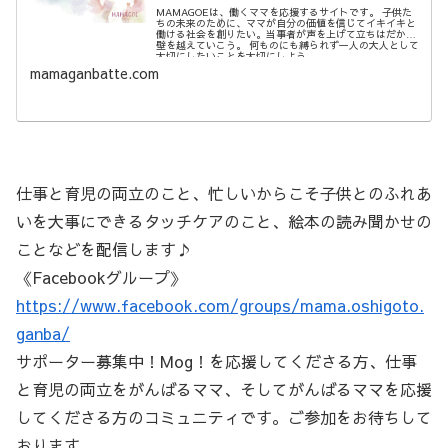
MAMAGOEは、働くママを応援するサイトです。 子供た
ちの未来のために、ママが自分の価値を信じてイキイキと
働ける社会を創りたい。当事者が声を上げて立ちはだかる
壁を越えていこう。 何ものにも縛られず一人の大人として
大切にしたいことを大切にしよう。
mamaganbatte.com
仕事と育児の両立のこと、忙しいからこそ子供とのふれあ
いを大事にできるタッチケアのこと、絵本の読み聞かせの
ことなどを配信します♪
《Facebookグループ》
https://www.facebook.com/groups/mama.oshigoto.
ganba/
サポーター募集中！Mog！を応援してくださる方、仕事
と育児の両立をがんばるママ、そしてがんばるママを応援
してくださる方のコミュニティです。ご参加をお待ちして
おります。