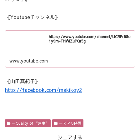
《Youtubeチャンネル》
https://www.youtube.com/channel/UCRPr98o
1y9m-FHWIZuPQf5g
www.youtube.com
《山田真紀子》
http://facebook.com/makikoy2
－Quality of “家事”
－ママの時間
シェアする