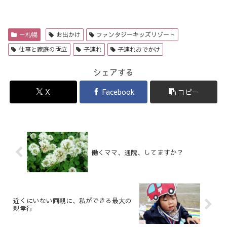
－札幌
お出かけ
ファンタジーキッズリゾート
仕事と家庭の両立
子連れ
子連れおでかけ
シェアする
X
Facebook
コピー
働くママ、通院、してますか？
近くにいない両親に、私ができる最大の
親孝行