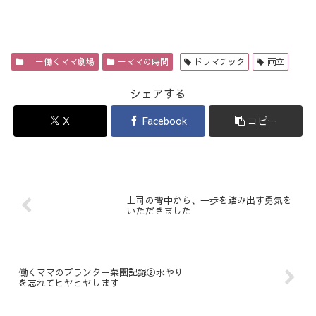
－働くママ劇場
－ママの時間
ドラマチック
両立
シェアする
X
Facebook
コピー
上司の背中から、一歩を踏み出す勇気を
いただきました
働くママのプランター菜園記録②水やり
を忘れてヒヤヒヤします