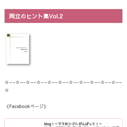
両立のヒント集Vol.2
☆—–☆—-☆—–☆—–☆—–☆—–☆—-☆—–☆—–☆—–☆—–
☆
《Facebookページ》
Mog！～ママおシゴトがんばって！～