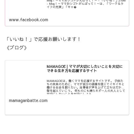
Mog！～ママおシゴトがんばって！～ - 「いいね！」210件
- Mog！～ママおシゴトがんばって！～は、「ワーク＆ラ
イフの充実」「キャ�
www.facebook.com
「いいね！」で応援お願いします！
《ブログ》
MAMAGOE | ママが大切にしたいことを大切に
できる生き方を応援するサイト
MAMAGOEは、働くママを応援するサイトです。 子供た
ちの未来のために、ママが自分の価値を信じてイキイキと
働ける社会を創りたい。当事者が声を上げて立ちはだかる
壁を越えていこう。 何ものにも縛られず一人の大人として
大切にしたいことを大切にしよう。
mamaganbatte.com