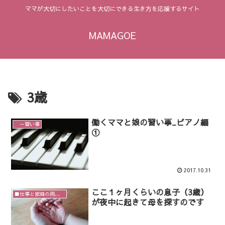
ママが大切にしたいことを大切にできる生き方を応援するサイト
MAMAGOE
3歳
働くママと娘の習い事_ピアノ編
－習い事
①
2017.10.31
ここ１ヶ月くらいの息子（3歳）
■仕事と家庭の両立のヒント
が夜中に起きて母を探すのです