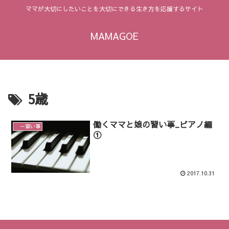
ママが大切にしたいことを大切にできる生き方を応援するサイト
MAMAGOE
5歳
働くママと娘の習い事_ピアノ編
－習い事
①
2017.10.31