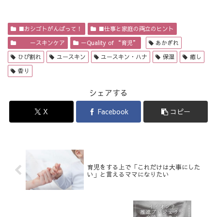
■おシゴトがんばって！
■仕事と家庭の両立のヒント
－スキンケア
－Quality of “育児”
あかぎれ
ひび割れ
ユースキン
ユースキン・ハナ
保湿
癒し
香り
シェアする
X
Facebook
コピー
育児をする上で「これだけは大事にした
い」と言えるママになりたい