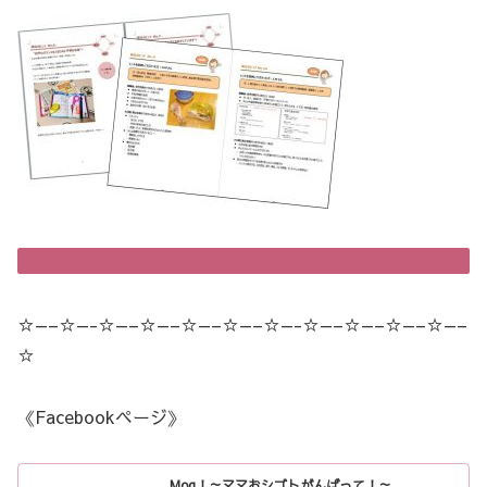
☆—–☆—-☆—–☆—–☆—–☆—–☆—-☆—–☆—–☆—–☆—–
☆
《Facebookページ》
Mog！～ママおシゴトがんばって！～