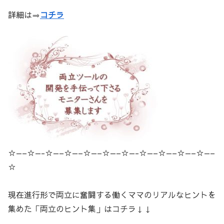
詳細は⇒
コチラ
☆—–☆—-☆—–☆—–☆—–☆—–☆—-☆—–☆—–☆—–☆—–
☆
現在進行形で両立に奮闘する働くママのリアルなヒントを
集めた「両立のヒント集」はコチラ↓↓