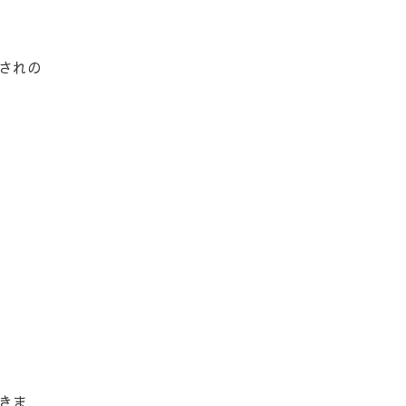
されの
きま