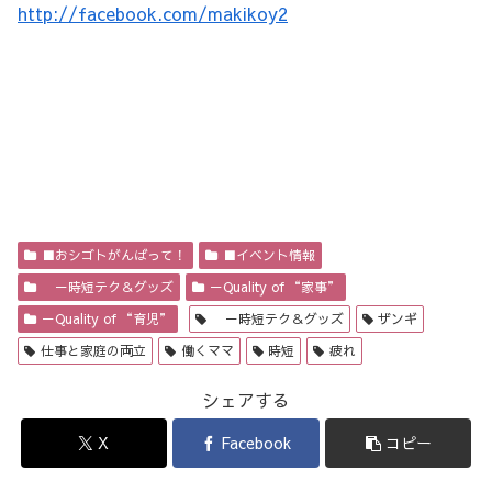
http://facebook.com/makikoy2
■おシゴトがんばって！
■イベント情報
－時短テク＆グッズ
－Quality of “家事”
－Quality of “育児”
－時短テク＆グッズ
ザンギ
仕事と家庭の両立
働くママ
時短
疲れ
シェアする
X
Facebook
コピー