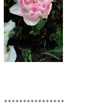
＊＊＊＊＊＊＊＊＊＊＊＊＊＊＊＊