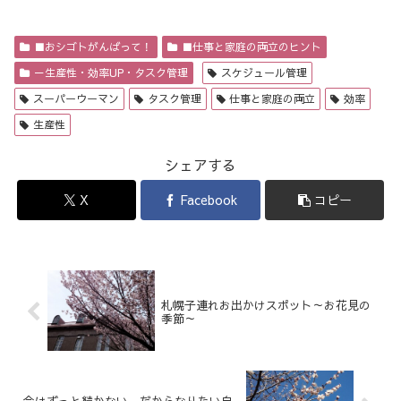
■おシゴトがんばって！
■仕事と家庭の両立のヒント
－生産性・効率UP・タスク管理
スケジュール管理
スーパーウーマン
タスク管理
仕事と家庭の両立
効率
生産性
シェアする
X
Facebook
コピー
札幌子連れお出かけスポット～お花見の
季節～
今はずっと続かない、だからなりたい自