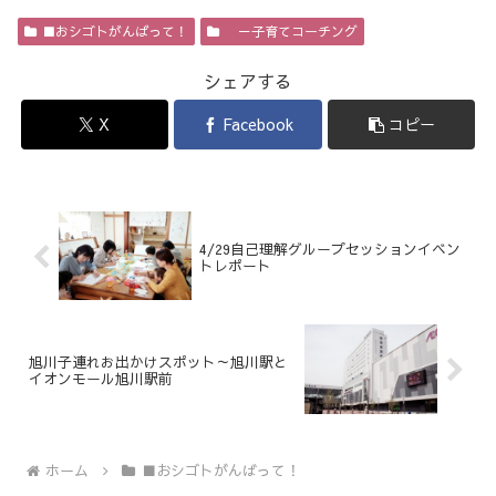
■おシゴトがんばって！
－子育てコーチング
シェアする
X
Facebook
コピー
4/29自己理解グループセッションイベン
トレポート
旭川子連れお出かけスポット～旭川駅と
イオンモール旭川駅前
ホーム
■おシゴトがんばって！