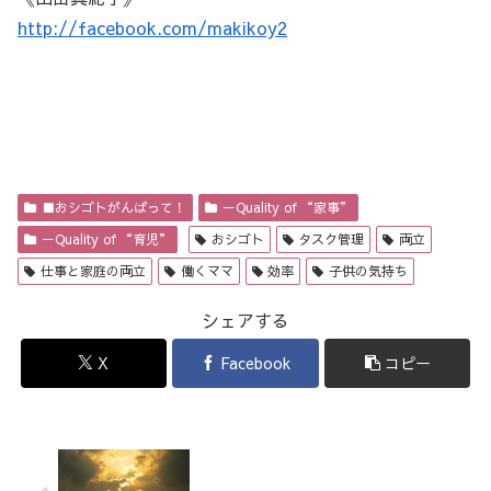
http://facebook.com/makikoy2
■おシゴトがんばって！
－Quality of “家事”
－Quality of “育児”
おシゴト
タスク管理
両立
仕事と家庭の両立
働くママ
効率
子供の気持ち
シェアする
X
Facebook
コピー