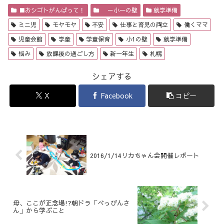
■おシゴトがんばって！
－小一の壁
就学準備
ミニ児
モヤモヤ
不安
仕事と育児の両立
働くママ
児童会館
学童
学童保育
小1の壁
就学準備
悩み
放課後の過ごし方
新一年生
札幌
シェアする
X
Facebook
コピー
2016/1/14リカちゃん会開催レポート
母、ここが正念場!?朝ドラ「べっぴんさ
ん」から学ぶこと